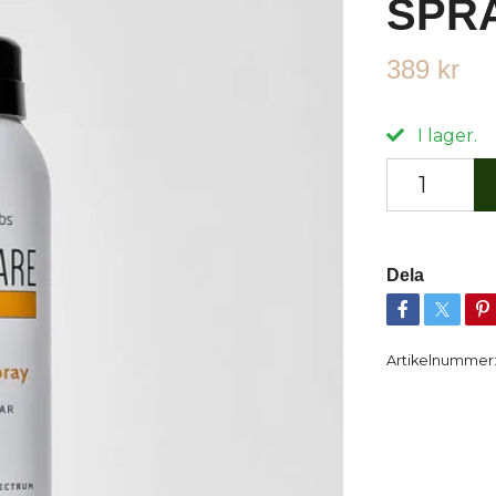
SPRA
389 kr
I lager.
Dela
Artikelnummer