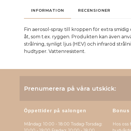
INFORMATION
RECENSIONER
Fin aerosol-spray till kroppen för extra smi
åt, som t.ex. ryggen. Produkten kan även anv
strålning, synligt ljus (HEV) och infraröd strål
hudtyper. Vattenresistent.
Prenumerera på våra utskick:
Öppettider på salongen
Bonus
Måndag: 10:00 - 18:00 Tisdag-Torsdag:
Hos oss 
10:00 - 19:00 Fredag: 10:00 - 18:00
hudvårds