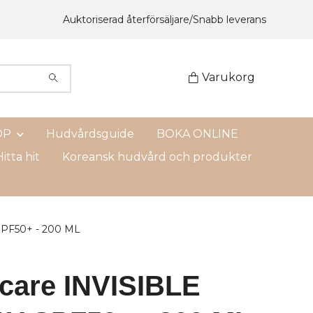
Auktoriserad återförsäljare/Snabb leverans
Varukorg
OP
Hudvårdsguide
BOKA ONLINE
itta hit
Koreansk hudvård och produkter
SPF50+ - 200 ML
ocare INVISIBLE