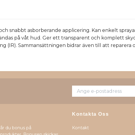
dig och snabbt asborberande applicering. Kan enkelt spr
ändas på våt hud. Ger ett transparent och komplett sky
ning (IR). Sammansättningen bidrar även till att reparera ox
Kontakta Oss
får du bonus på
Kontakt
produkter. Bonusen skickas