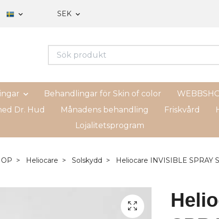
SEK
ingar
Behandlingar för Skin of color
WEBBSH
ed Dr. Hud
Månadens behandling
Friskvård
H
Lojalitetsprogram
HOP
Heliocare
Solskydd
Heliocare INVISIBLE SPRAY 
Heli