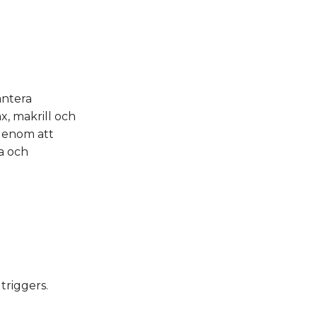
antera
x, makrill och
 Genom att
a och
triggers.