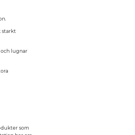
on.
 starkt
n och lugnar
tora
rodukter som