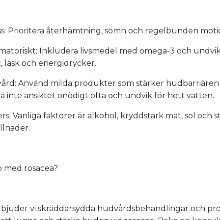
ess: Prioritera återhämtning, sömn och regelbunden moti
ammatoriskt: Inkludera livsmedel med omega-3 och undvik
 läsk och energidrycker.
udvård: Använd milda produkter som stärker hudbarriäre
tta inte ansiktet onödigt ofta och undvik för hett vatten.
ers: Vanliga faktorer är alkohol, kryddstark mat, sol och s
llnader.
lp med rosacea?
 erbjuder vi skräddarsydda hudvårdsbehandlingar och p