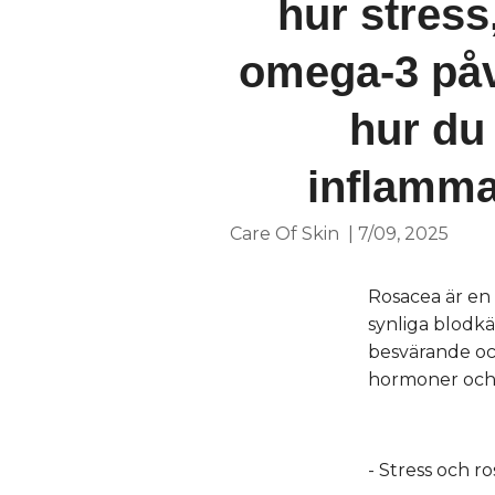
hur stres
omega-3 på
hur du
inflammat
Care Of Skin
|
7/09, 2025
Rosacea är en
synliga blodkä
besvärande oc
hormoner och
- Stress och r