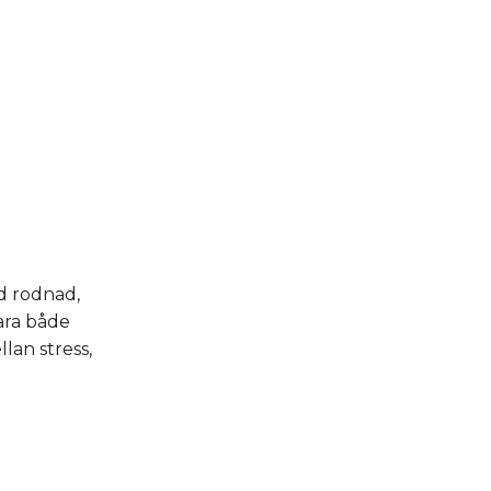
d rodnad,
vara både
lan stress,