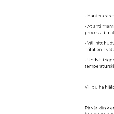
- Hantera str
- Ät antiinfl
processad mat,
- Välj rätt h
irritation. Tvä
- Undvik trigg
temperaturski
Vill du ha hjä
På vår klinik