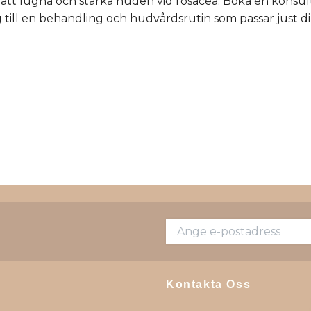
 att lugna och stärka huden vid rosacea. Boka en konsul
ig till en behandling och hudvårdsrutin som passar just d
Kontakta Oss