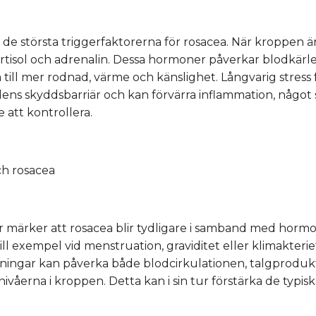
v de största triggerfaktorerna för rosacea. När kroppen ä
rtisol och adrenalin. Dessa hormoner påverkar blodkärl
a till mer rodnad, värme och känslighet. Långvarig stress
ns skyddsbarriär och kan förvärra inflammation, något
e att kontrollera.
h rosacea
 märker att rosacea blir tydligare i samband med hormo
ill exempel vid menstruation, graviditet eller klimakterie
ngar kan påverka både blodcirkulationen, talgproduk
ivåerna i kroppen. Detta kan i sin tur förstärka de typ