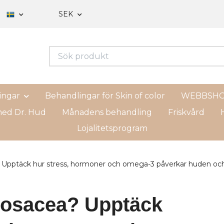
SEK
ingar
Behandlingar för Skin of color
WEBBSH
ed Dr. Hud
Månadens behandling
Friskvård
H
Lojalitetsprogram
 Upptäck hur stress, hormoner och omega-3 påverkar huden och 
 rosacea? Upptäck