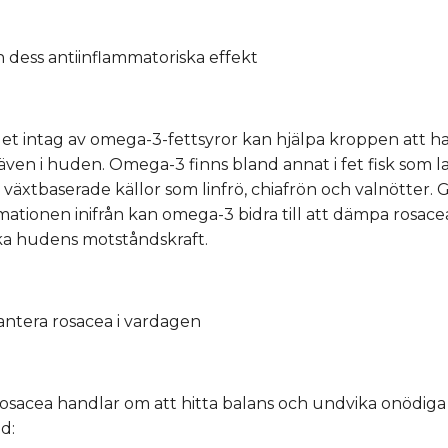
 dess antiinflammatoriska effekt
et intag av omega-3-fettsyror kan hjälpa kroppen att h
även i huden. Omega-3 finns bland annat i fet fisk som la
i växtbaserade källor som linfrö, chiafrön och valnötter.
ationen inifrån kan omega-3 bidra till att dämpa rosace
rka hudens motståndskraft.
 hantera rosacea i vardagen
osacea handlar om att hitta balans och undvika onödiga 
d: