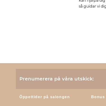
kan hjälpa dig
så guidar vi d
Prenumerera på våra utskick:
Öppettider på salongen
Bonus