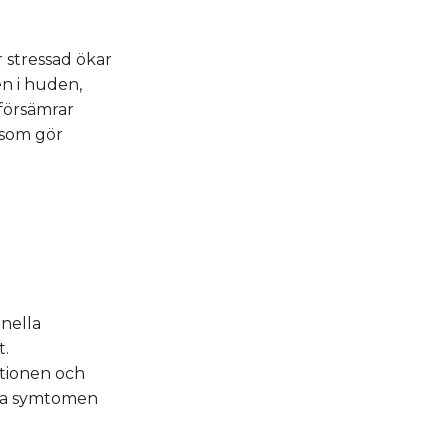
r stressad ökar
en i huden,
 försämrar
 som gör
nella
t.
tionen och
iska symtomen