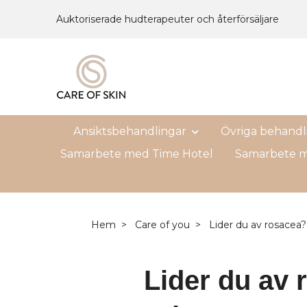
Auktoriserade hudterapeuter och återförsäljare
Ansiktsbehandlingar
Övriga behandl
Samarbete med Time Hotel
Samarbete m
Hem
Care of you
Lider du av rosacea?
Lider du av