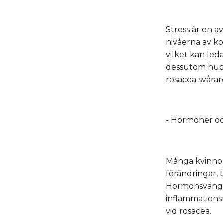
Stress är en a
nivåerna av ko
vilket kan led
dessutom hude
rosacea svårar
- Hormoner oc
Många kvinnor
förändringar, t
Hormonsvängni
inflammationsn
vid rosacea.