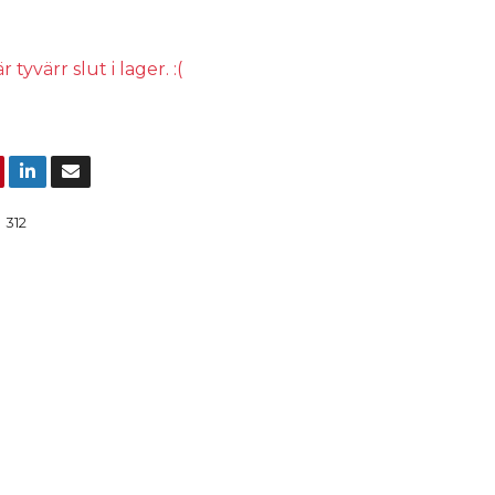
tyvärr slut i lager. :(
:
312