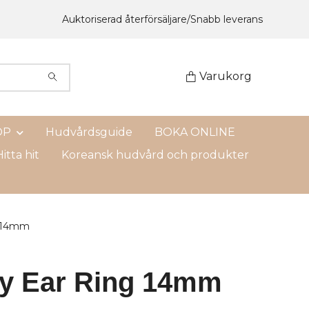
Auktoriserad återförsäljare/Snabb leverans
Varukorg
OP
Hudvårdsguide
BOKA ONLINE
itta hit
Koreansk hudvård och produkter
g 14mm
ty Ear Ring 14mm