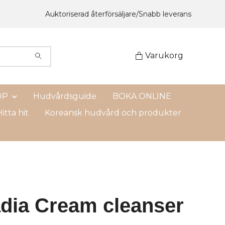
Auktoriserad återförsäljare/Snabb leverans
Varukorg
OP
Hudvårdsguide
BOKA ONLINE
itta hit
Koreansk hudvård och produkter
adia Cream cleanser