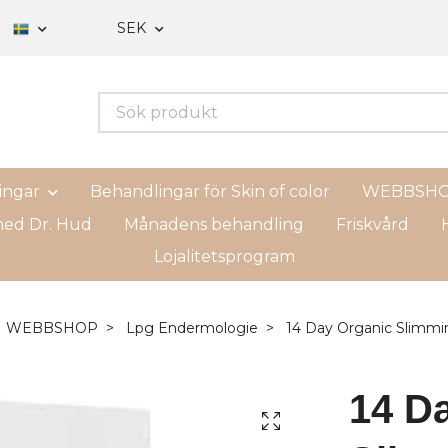
SEK
ingar
Behandlingar för Skin of color
WEBBSH
ed Dr. Hud
Månadens behandling
Friskvård
H
Lojalitetsprogram
WEBBSHOP
Lpg Endermologie
14 Day Organic Slimmi
14 D