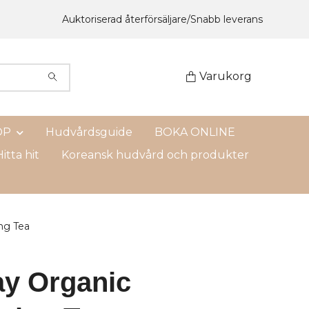
Auktoriserad återförsäljare/Snabb leverans
Varukorg
OP
Hudvårdsguide
BOKA ONLINE
itta hit
Koreansk hudvård och produkter
ng Tea
ay Organic