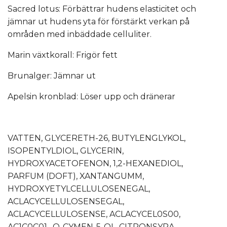
Sacred lotus: Förbättrar hudens elasticitet och
jämnar ut hudens yta för förstärkt verkan på
områden med inbäddade celluliter.
Marin växtkorall: Frigör fett
Brunalger: Jämnar ut
Apelsin kronblad: Löser upp och dränerar
VATTEN, GLYCERETH-26, BUTYLENGLYKOL,
ISOPENTYLDIOL, GLYCERIN,
HYDROXYACETOFENON, 1,2-HEXANEDIOL,
PARFUM (DOFT), XANTANGUMM,
HYDROXYETYLCELLULOSENEGAL,
ACLACYCELLULOSENSEGAL,
ACLACYCELLULOSENSE, ACLACYCEL0S00,
AC1C0C01 , O-CYMEN-5-OL, CITRONSYRA,