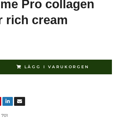
eme Pro collagen
r rich cream
LÄGG I VARUKORGEN
:
701