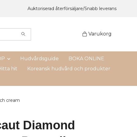
Auktoriserad återförsäljare/Snabb leverans
Varukorg
OP
Hudvårdsguide
BOKA ONLINE
itta hit
Koreansk hudvård och produkter
ich cream
caut Diamond