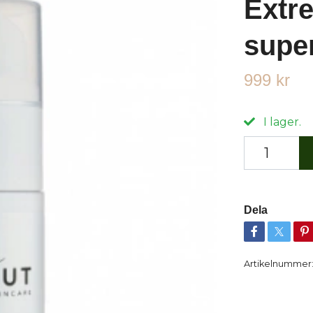
Extr
supe
999 kr
I lager.
Dela
Artikelnummer