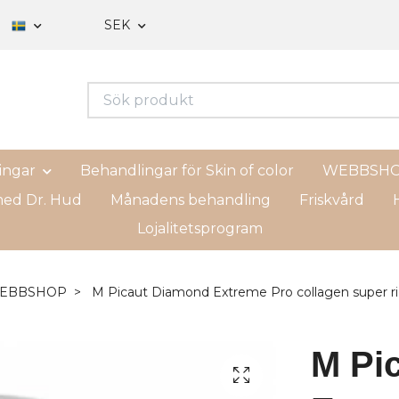
SEK
ingar
Behandlingar för Skin of color
WEBBSH
ed Dr. Hud
Månadens behandling
Friskvård
H
Lojalitetsprogram
EBBSHOP
M Picaut Diamond Extreme Pro collagen super r
M Pi