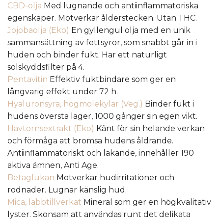
CBD-olja
Med lugnande och antiinflammatoriska
egenskaper. Motverkar ålderstecken. Utan THC.
Jojobaolja (Eko)
En gyllengul olja med en unik
sammansättning av fettsyror, som snabbt går in i
huden och binder fukt. Har ett naturligt
solskyddsfilter på 4.
Pentavitin
Effektiv fuktbindare som ger en
långvarig effekt under 72 h.
Hyaluronsyra, högmolekylär (Veg.)
Binder fukt i
hudens översta lager, 1000 gånger sin egen vikt.
Havtornsextrakt (Eko)
Känt för sin helande verkan
och förmåga att bromsa hudens åldrande.
Antiinflammatoriskt och läkande, innehåller 190
aktiva ämnen, Anti Age.
Betaglukan
Motverkar hudirritationer och
rodnader. Lugnar känslig hud.
Mica, labbtillverkat
Mineral som ger en högkvalitativ
lyster. Skonsam att användas runt det delikata