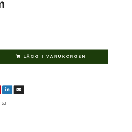
m
LÄGG I VARUKORGEN
:
631