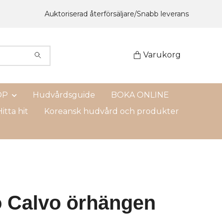
Auktoriserad återförsäljare/Snabb leverans
Varukorg
OP
Hudvårdsguide
BOKA ONLINE
itta hit
Koreansk hudvård och produkter
 Calvo örhängen