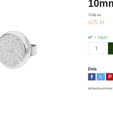
10m
708 kr
425 kr
I lager.
Dela
Artikelnummer