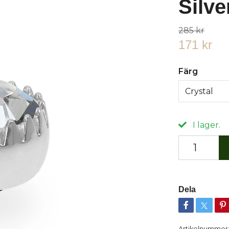
Silve
285 kr
171 kr
Färg
Crystal
I lager.
Dela
Artikelnummer