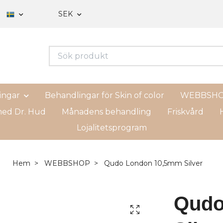
SEK
ingar
Behandlingar för Skin of color
WEBBSH
ed Dr. Hud
Månadens behandling
Friskvård
H
Lojalitetsprogram
Hem
WEBBSHOP
Qudo London 10,5mm Silver
Qudo