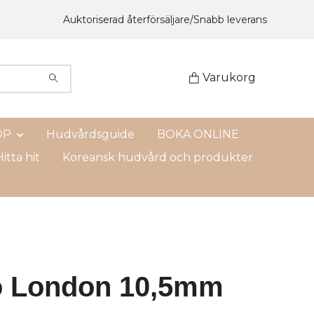
Auktoriserad återförsäljare/Snabb leverans
Varukorg
OP
Hudvårdsguide
BOKA ONLINE
itta hit
Koreansk hudvård och produkter
 London 10,5mm