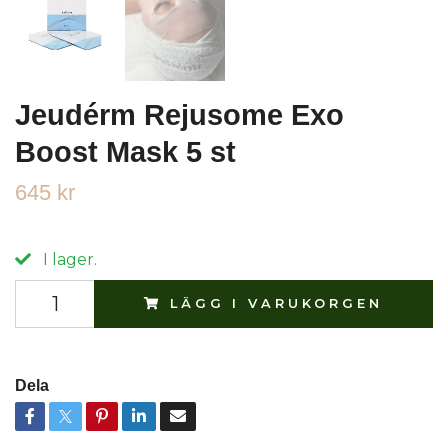
Jeudérm Rejusome Exo
Boost Mask 5 st
645 kr
I lager.
LÄGG I VARUKORGEN
Dela