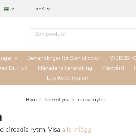
SEK
ingar
Behandlingar för Skin of color
WEBBSH
ed Dr. Hud
Månadens behandling
Friskvård
H
Lojalitetsprogram
Hem
Care of you
circadia rytm
m
d circadia rytm. Visa
alla inlägg