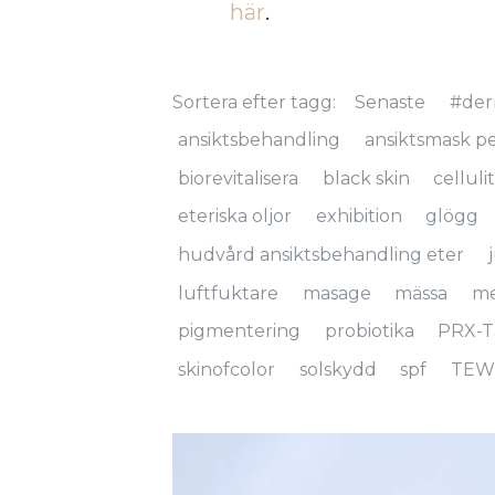
här
.
Sortera efter tagg:
Senaste
#der
ansiktsbehandling
ansiktsmask pe
biorevitalisera
black skin
celluli
eteriska oljor
exhibition
glögg
hudvård ansiktsbehandling eter
luftfuktare
masage
mässa
me
pigmentering
probiotika
PRX-T
skinofcolor
solskydd
spf
TEW