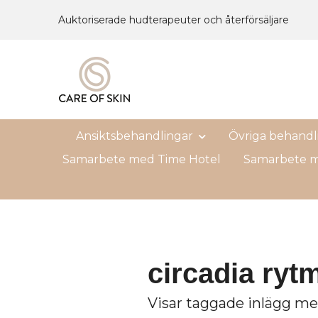
Auktoriserade hudterapeuter och återförsäljare
Ansiktsbehandlingar
Övriga behandl
Samarbete med Time Hotel
Samarbete m
circadia ryt
Visar taggade inlägg me