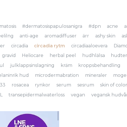
matosis
#dermatosispapulosanigra
#dpn
acne
a
elilng
anti-age
aromadiffuser
ärr
ashy skin
as
ter
circadia
circadia rytm
circadiaaloevera
Diam
gravid
Heliocare
herbal peel
hudhlälsa
hudte
jul
julklappsinslagning
kräm
kroppsbehandling
laninrik hud
microdermabration
mineraler
moge
33
rosacea
rynkor
serum
sesrum
skin of colo
L
transepidermalwaterloss
vegan
vegansk hudvå