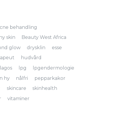
cne behandling
hy skin
Beauty West Africa
ond glow
drysklin
esse
rapeut
hudvård
lagos
lpg
lpgendermologie
n hy
nålfri
pepparkakor
r
skincare
skinhealth
r
vitaminer